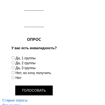
ОПРОС
У вас есть инвалидность?
В
Да, 1 группы
а
Да, 2 группы
р
Да, 3 группы
и
Нет, но хочу получить
а
Нет
н
т
ы
Старые опросы