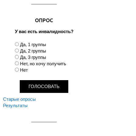
ОПРОС
У вас есть инвалидность?
В
Да, 1 группы
а
Да, 2 группы
р
Да, 3 группы
и
Нет, но хочу получить
а
Нет
н
т
ы
Старые опросы
Результаты