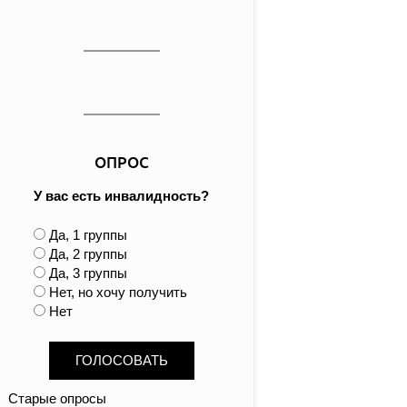
ОПРОС
У вас есть инвалидность?
В
Да, 1 группы
а
Да, 2 группы
р
Да, 3 группы
и
Нет, но хочу получить
а
Нет
н
т
ы
Старые опросы