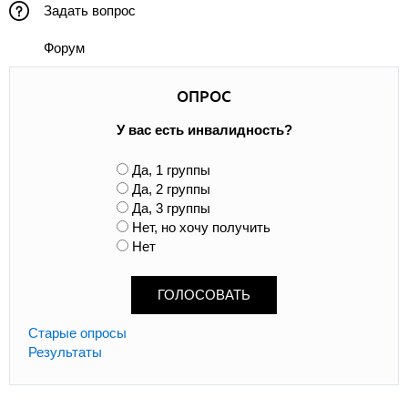
Задать вопрос
Форум
ОПРОС
У вас есть инвалидность?
В
Да, 1 группы
а
Да, 2 группы
р
Да, 3 группы
и
Нет, но хочу получить
а
Нет
н
т
ы
Старые опросы
Результаты