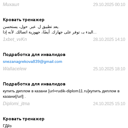
Михаил
29.10.2025 00:10
Кровать тренажер
يعد تطبيق ل. عبر. حول، يستحسن.
البدء بـ، توفر على جهازك. أيضًا، جهوزية اتصالك. لأنه إذا...
1xbet_vvKn
28.10.2025 14:10
Подработка для инвалидов
snezanagrekova839@gmail.com
Wallacelew
25.10.2025 18:10
Подработка для инвалидов
купить диплом в казани [url=rudik-diplom11.ru]купить диплом в
казани[/url] .
Diplomi_jtma
24.10.2025 15:10
Кровать тренажер
ГДйз