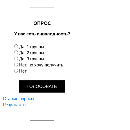
ОПРОС
У вас есть инвалидность?
В
Да, 1 группы
а
Да, 2 группы
р
Да, 3 группы
и
Нет, но хочу получить
а
Нет
н
т
ы
Старые опросы
Результаты