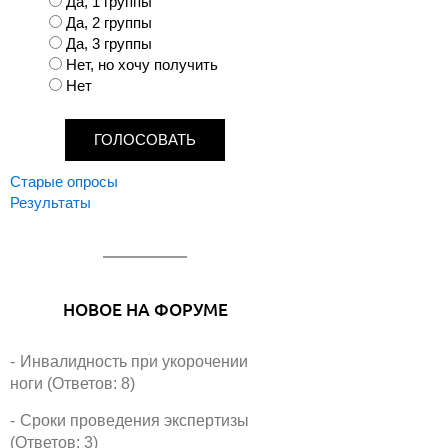
В
Да, 1 группы
а
Да, 2 группы
р
Да, 3 группы
и
Нет, но хочу получить
а
Нет
н
т
ы
Старые опросы
Результаты
НОВОЕ НА ФОРУМЕ
Инвалидность при укорочении
ноги (Ответов: 8)
Сроки проведения экспертизы
(Ответов: 3)