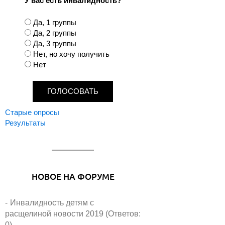
У вас есть инвалидность?
В
Да, 1 группы
а
Да, 2 группы
р
Да, 3 группы
и
Нет, но хочу получить
а
Нет
н
т
ы
Старые опросы
Результаты
НОВОЕ НА ФОРУМЕ
Инвалидность детям с
расщелиной новости 2019 (Ответов:
0)