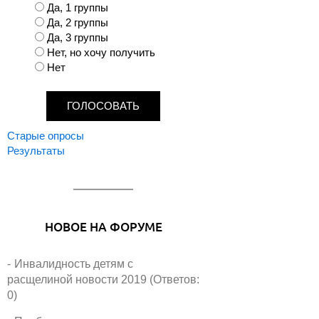
В
Да, 1 группы
а
Да, 2 группы
р
Да, 3 группы
и
Нет, но хочу получить
а
Нет
н
т
ы
Старые опросы
Результаты
НОВОЕ НА ФОРУМЕ
Инвалидность детям с
расщелиной новости 2019 (Ответов:
0)