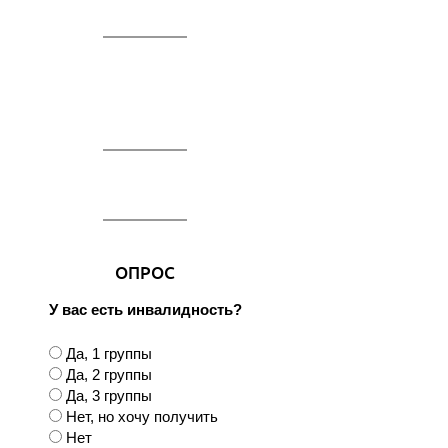
ОПРОС
У вас есть инвалидность?
В
Да, 1 группы
а
Да, 2 группы
р
Да, 3 группы
и
Нет, но хочу получить
а
Нет