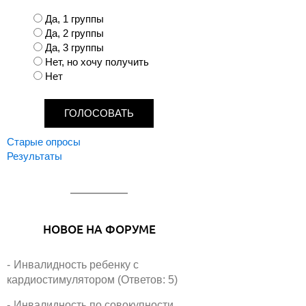
В
Да, 1 группы
а
Да, 2 группы
р
Да, 3 группы
и
Нет, но хочу получить
а
Нет
н
т
ы
Старые опросы
Результаты
НОВОЕ НА ФОРУМЕ
Инвалидность ребенку с
кардиостимулятором (Ответов: 5)
Инвалидность по совокупности