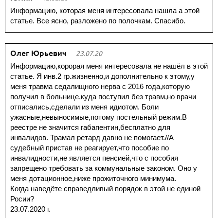
Информацию, которая меня интересовала нашла а этой
статье. Все ясно, разложено по полочкам. Спасибо.
Олег Юрьевич
23.07.20
Информацию,корорая меня интересовала не нашёл в этой
статье. Я инв.2 гр.жизненно,и дополнительно к этому,у
меня травма седалищного нерва с 2016 года,которую
получил в больнице,куда поступил без травм,но врачи
отписались,сделали из меня идиотом. Боли
ужасные,невыносимые,потому постельный режим.В
реестре не значится габапентин,бесплатно для
инвалидов. Трамал ретард давно не помогает.//А
судебный пристав не реагирует,что пособие по
инвалидности,не является пенсией,что с пособия
запрещено требовать за коммунальные законом. Оно у
меня дотационное,ниже прожиточного минимума.
Когда наведёте справедливый порядок в этой не единой
Росии?
23.07.2020 г.