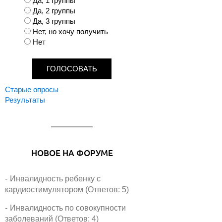
В
Да, 1 группы
а
Да, 2 группы
р
Да, 3 группы
и
Нет, но хочу получить
а
Нет
н
т
ы
Старые опросы
Результаты
НОВОЕ НА ФОРУМЕ
Инвалидность ребенку с
кардиостимулятором (Ответов: 5)
Инвалидность по совокупности
заболеваний (Ответов: 4)