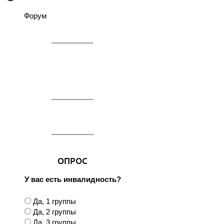
Форум
ОПРОС
У вас есть инвалидность?
В
Да, 1 группы
а
Да, 2 группы
р
Да, 3 группы