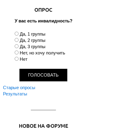
ОПРОС
У вас есть инвалидность?
В
Да, 1 группы
а
Да, 2 группы
р
Да, 3 группы
и
Нет, но хочу получить
а
Нет
н
т
ы
Старые опросы
Результаты
НОВОЕ НА ФОРУМЕ