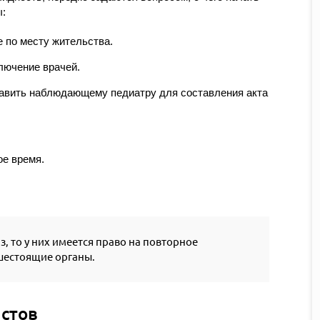
:
 по месту жительства.
лючение врачей.
авить наблюдающему педиатру для составления акта
ое время.
, то у них имеется право на повторное
шестоящие органы.
стов