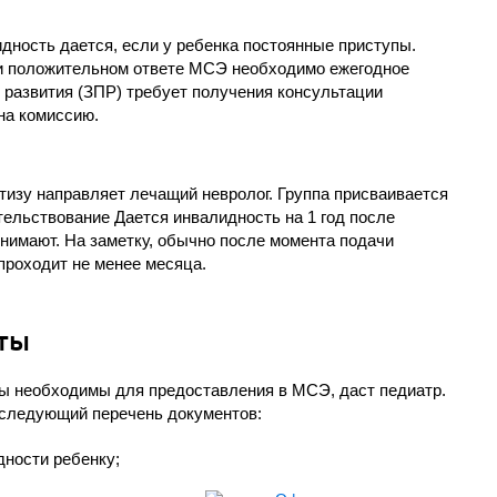
дность дается, если у ребенка постоянные приступы.
ри положительном ответе МСЭ необходимо ежегодное
 развития (ЗПР) требует получения консультации
на комиссию.
тизу направляет лечащий невролог. Группа присваивается
тельствование Дается инвалидность на 1 год после
снимают. На заметку, обычно после момента подачи
проходит не менее месяца.
ты
ты необходимы для предоставления в МСЭ, даст педиатр.
следующий перечень документов:
дности ребенку;