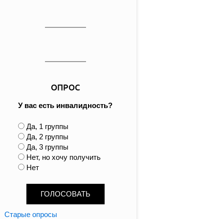
ОПРОС
У вас есть инвалидность?
В
Да, 1 группы
а
Да, 2 группы
р
Да, 3 группы
и
Нет, но хочу получить
а
Нет
н
т
ы
Старые опросы