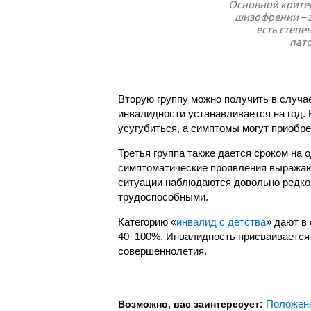
Основной крите
шизофрении – э
есть степе
пат
Вторую группу можно получить в случа
инвалидности устанавливается на год. 
усугубиться, а симптомы могут приобре
Третья группа также дается сроком на о
симптоматические проявления выражаю
ситуации наблюдаются довольно редко 
трудоспособными.
Категорию «
инвалид с детства
» дают в
40–100%. Инвалидность присваивается с
совершеннолетия.
Положена
Возможно, вас заинтересует: