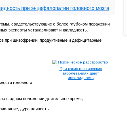
идность при энцефалопатии головного мозга
омы, свидетельствующие о более глубоком поражении
анных эксперты устанавливают инвалидность.
ов при шизофрении: продуктивные и дефицитарные.
При каких психических
заболеваниях дают
инвалидность
ности головного
ела в одном положении длительное время;
кривляние, дурашливость.