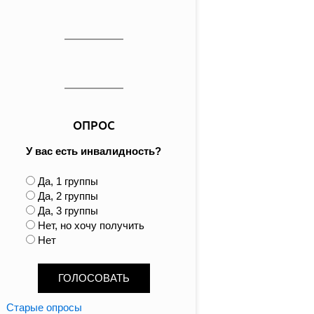
ОПРОС
У вас есть инвалидность?
В
Да, 1 группы
а
Да, 2 группы
р
Да, 3 группы
и
Нет, но хочу получить
а
Нет
н
т
ы
Старые опросы