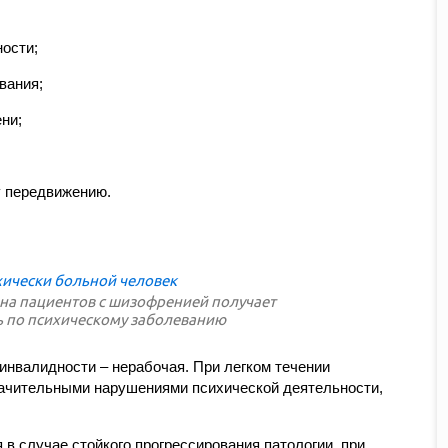
ости;
вания;
ни;
у передвижению.
на пациентов с шизофренией получает
 по психическому заболеванию
 инвалидности – нерабочая. При легком течении
ачительными нарушениями психической деятельности,
 в случае стойкого прогрессирования патологии, при