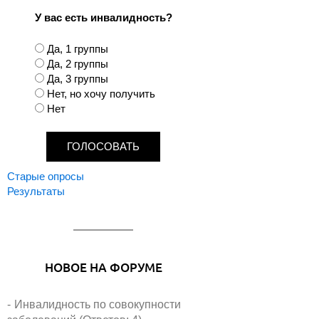
У вас есть инвалидность?
В
Да, 1 группы
а
Да, 2 группы
р
Да, 3 группы
и
Нет, но хочу получить
а
Нет
н
т
ы
Старые опросы
Результаты
НОВОЕ НА ФОРУМЕ
Инвалидность по совокупности