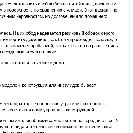
уется остановить свой выбор на литой шине, поскольку
ую поверхность по сравнению с улицей. Этот вариант не
личным неровностям, но долговечен для домашнего
еса. На их обод надевается резиновый ободок серого
ет не портить домашний пол. Если произойдет поломка, то
то не является проблемой, так как колеса на разные виды
 всегда имеются в наличии.
спользоваться на улице и дома.
р моделей, конструкция для инвалидов бывает
м лицам, которые полностью утратили способность
не в состоянии сами управлять конструкцией.
больными, способными самостоятельно передвигаться. У
дущего вида и технические возможности, позволяющие
 физическую нагрузку.