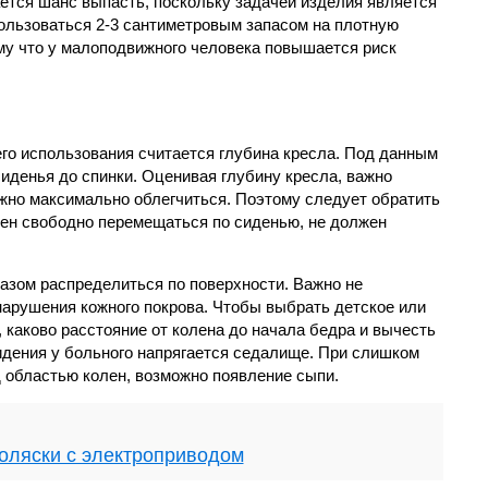
тся шанс выпасть, поскольку задачей изделия является
ользоваться 2-3 сантиметровым запасом на плотную
му что у малоподвижного человека повышается риск
о использования считается глубина кресла. Под данным
иденья до спинки. Оценивая глубину кресла, важно
жно максимально облегчиться. Поэтому следует обратить
ен свободно перемещаться по сиденью, не должен
зом распределиться по поверхности. Важно не
нарушения кожного покрова. Чтобы выбрать детское или
 каково расстояние от колена до начала бедра и вычесть
дения у больного напрягается седалище. При слишком
д областью колен, возможно появление сыпи.
оляски с электроприводом