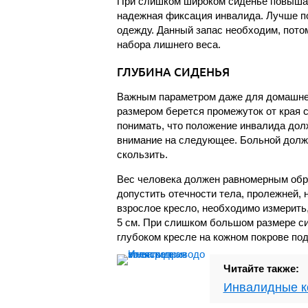
При слишком широком сиденье повышае
надежная фиксация инвалида. Лучше п
одежду. Данный запас необходим, пото
набора лишнего веса.
ГЛУБИНА СИДЕНЬЯ
Важным параметром даже для домашнег
размером берется промежуток от края с
понимать, что положение инвалида дол
внимание на следующее. Больной долж
скользить.
Вес человека должен равномерным обра
допустить отечности тела, пролежней, 
взрослое кресло, необходимо измерить,
5 см. При слишком большом размере си
глубоком кресле на кожном покрове по
Читайте также:
Инвалидные к