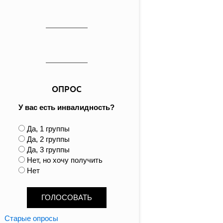
ОПРОС
У вас есть инвалидность?
В
Да, 1 группы
а
Да, 2 группы
р
Да, 3 группы
и
Нет, но хочу получить
а
Нет
н
т
ы
Старые опросы