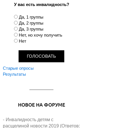
У вас есть инвалидность?
В
Да, 1 группы
а
Да, 2 группы
р
Да, 3 группы
и
Нет, но хочу получить
а
Нет
н
т
ы
Старые опросы
Результаты
НОВОЕ НА ФОРУМЕ
Инвалидность детям с
расщелиной новости 2019 (Ответов: