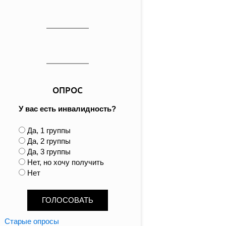
ОПРОС
У вас есть инвалидность?
В
Да, 1 группы
а
Да, 2 группы
р
Да, 3 группы
и
Нет, но хочу получить
а
Нет
н
т
ы
Старые опросы