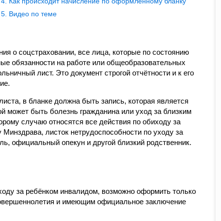
Как происходит начисление по оформленному бланку
Видео по теме
ия о соцстраховании, все лица, которые по состоянию
мые обязанности на работе или общеобразовательных
ьничный лист. Это документ строгой отчётности и к его
ие.
иста, в бланке должна быть запись, которая является
ой может быть болезнь гражданина или уход за близким
орому случаю относятся все действия по обиходу за
 Минздрава, листок нетрудоспособности по уходу за
ь, официальный опекун и другой близкий родственник.
уходу за ребёнком инвалидом, возможно оформить только
совершеннолетия и имеющим официальное заключение