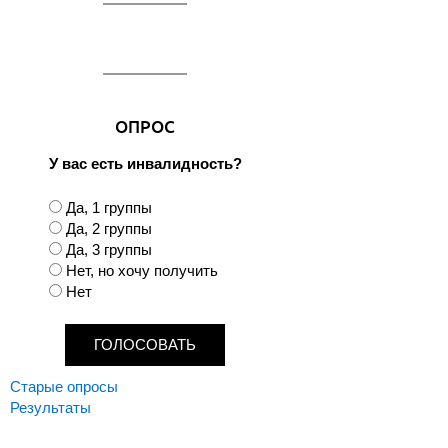
ОПРОС
У вас есть инвалидность?
В
Да, 1 группы
а
Да, 2 группы
р
Да, 3 группы
и
Нет, но хочу получить
а
Нет
н
т
ы
Старые опросы
Результаты