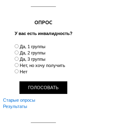
ОПРОС
У вас есть инвалидность?
В
Да, 1 группы
а
Да, 2 группы
р
Да, 3 группы
и
Нет, но хочу получить
а
Нет
н
т
ы
Старые опросы
Результаты