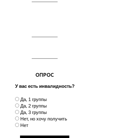
ОПРОС
У вас есть инвалидность?
В
Да, 1 группы
а
Да, 2 группы
р
Да, 3 группы
и
Нет, но хочу получить
а
Нет
н